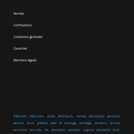
Normes
Certifications
Conditions générales
Garanties
Mentions légales
Éléctricté
,
éléctricien
,
prises électriques
,
normes électriques
,
peinture
,
peintre
,
murs
,
plafond
,
pose de carrelage
,
carrelage
,
carreleur,
serrure
,
serrurerie
,
serrurier
,
clé,
plomberie
,
plombier
,
urgence plomberie
,
fuite