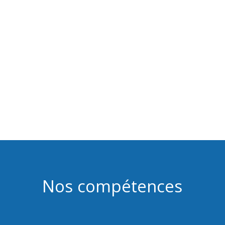
Nous vous offrons la plus grande écoute pour relever
vos défis et faire en sorte que votre habitat vous
ressemble.
Nos compétences